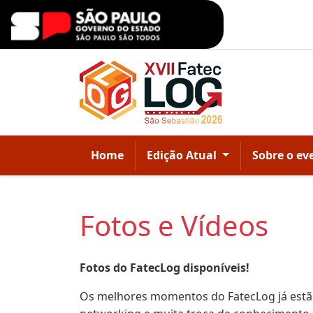
Home
Edição Atual
Sobre o ev
Fotos e Vídeos
Fotos do FatecLog disponíveis!
Os melhores momentos do FatecLog já estão 