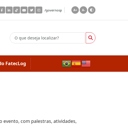
/governosp
A+
A-
do FatecLog
 evento, com palestras, atividades,